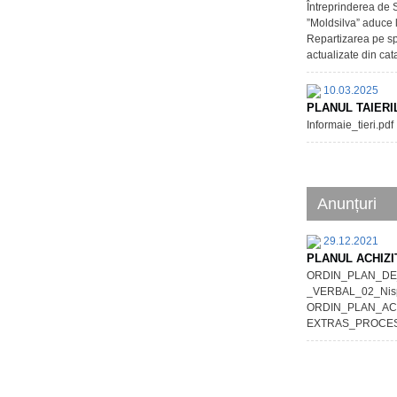
Întreprinderea de S
”Moldsilva” aduce l
Repartizarea pe spe
actualizate din cata
10.03.2025
PLANUL TAIERI
Informaie_tieri.pdf
Anunțuri
29.12.2021
PLANUL ACHIZI
ORDIN_PLAN_DE_
_VERBAL_02_Nispo
ORDIN_PLAN_ACHIZ
EXTRAS_PROCES