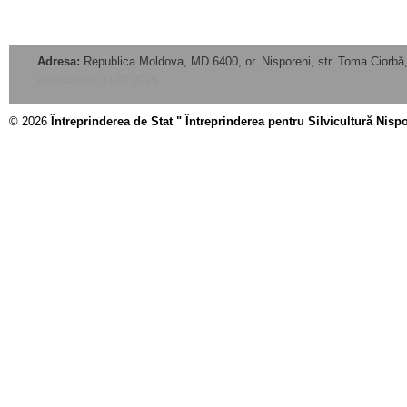
Adresa:
Republica Moldova, MD 6400, or. Nisporeni, str. Toma Ciorbă,
actualizat la: 31.07.2026
© 2026
Întreprinderea de Stat " Întreprinderea pentru Silvicultură Nisp