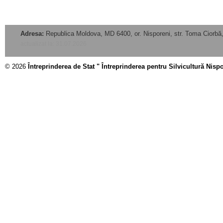
Adresa:
Republica Moldova, MD 6400, or. Nisporeni, str. Toma Ciorbă,
actualizat la: 31.07.2026
© 2026
Întreprinderea de Stat " Întreprinderea pentru Silvicultură Nisp