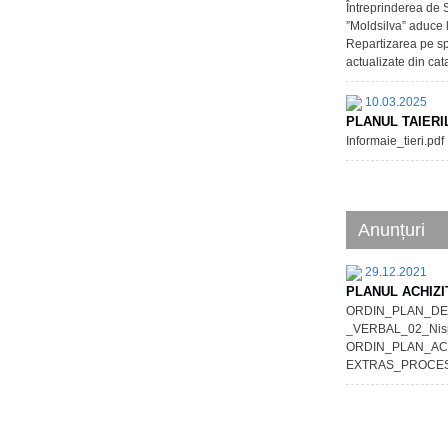
Întreprinderea de S
”Moldsilva” aduce l
Repartizarea pe spe
actualizate din cata
10.03.2025
PLANUL TAIERI
Informaie_tieri.pdf
Anunțuri
29.12.2021
PLANUL ACHIZI
ORDIN_PLAN_DE_
_VERBAL_02_Nispo
ORDIN_PLAN_ACHIZ
EXTRAS_PROCES